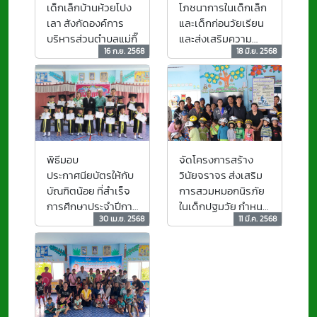
เด็กเล็กบ้านห้วยโปง
โภชนาการในเด็กเล็ก
เลา สังกัดองค์การ
และเด็กก่อนวัยเรียน
บริหารส่วนตำบลแม่กิ๊
และส่งเสริมความ
16 ก.ย. 2568
18 มิ.ย. 2568
ฉลาดทางด้าน
อารมณ์ ประจำปี
พ.ศ.2568
จัดโครงการสร้าง
พิธีมอบ
วินัยจราจร ส่งเสริม
ประกาศนียบัตรให้กับ
การสวมหมอกนิรภัย
บัณฑิตน้อย ที่สำเร็จ
ในเด็กปฐมวัย กำหนด
การศึกษาประจำปีการ
30 เม.ย. 2568
11 มี.ค. 2568
เขตสวมหมวกนิรภัย
ศึกษา 2568 ณ ศูนย์
100%
พัฒนาเด็กเล็กบ้าน
เปียงหลวง