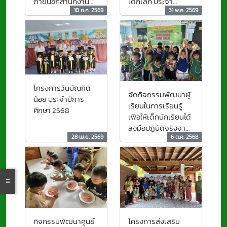
ภายนอกสำนักงาน
เด็กเล็ก ประจำ
10 ก.ค. 2569
31 พ.ค. 2569
รับรองมาตรฐาน และ
ปีงบประมาณ พ.ศ.
ประเมินคุณภาพการ
2569
ศึกษา (องค์การ
มหาชน)
โครงการวันบัณฑิต
จัดกิจกรรมพัฒนาผู้
น้อย ประจำปีการ
เรียนในการเรียนรู้
ศึกษา 2568
เพื่อให้เด็กนักเรียนได้
ลงมือปฏิบัติจริงจาก
28 เม.ย. 2569
6 ต.ค. 2568
การทำขนม และเพื่อ
ได้ทำกิจกรรมที่ส่ง
เสริมพัฒนสการครบ
ทั้ง 4 ด้าน
กิจกรรมพัฒนาศูนย์
โครงการส่งเสริม