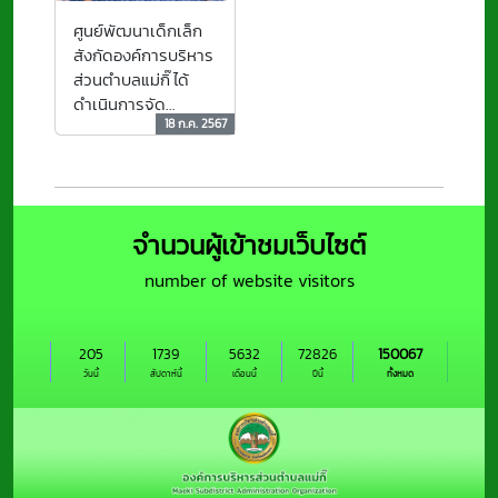
ศูนย์พัฒนาเด็กเล็ก
สังกัดองค์การบริหาร
ส่วนตำบลแม่กิ๊ ได้
ดำเนินการจัด
18 ก.ค. 2567
โครงการส่งเสริมสุข
ภาพเด็กปฐมวัยด้วย
หลัก 3 อ. (อาหาร ออก
กำลังกาย อารมณ์)
จำนวนผู้เข้าชมเว็บไซต์
number of website visitors
205
1739
5632
72826
150067
วันนี้
สัปดาห์นี้
เดือนนี้
ปีนี้
ทั้งหมด