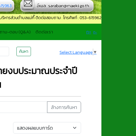
ตำบลแม่กิ๊ ติดต่อสอบถาม : โทรศัพท์ : 053-615962 โทรสาร : 053-615963 อีเมล :
 ถาม-ตอบ (Q&A)
ติดต่อเรา
ก+
ก-
ค้นหา
Select Language
▼
่ายงบประมาณประจำปี
น
ล้างการค้นหา