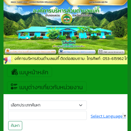
เข้าสู่องค์การบริหารส่วนตำบลแม่กิ๊ ติดต่อสอบถาม : โทรศัพท์ : 053-615962 โทร
เมนูหน้าหลัก
เมนูต่างๆเกี่ยวกับหน่วยงาน
Select Language
▼
ค้นหา