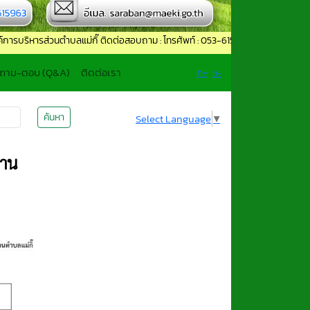
ส่วนตำบลแม่กิ๊ ติดต่อสอบถาม : โทรศัพท์ : 053-615962 โทรสาร : 053-615963 อี
 ถาม-ตอบ (Q&A)
ติดต่อเรา
ก+
ก-
ค้นหา
Select Language
▼
งาน