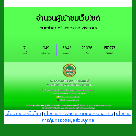
ผู้สมัครรับเลือกตั้ง
เป็นสมาชิกสภา
จำนวนผู้เข้าชมเว็บไซต์
องค์การบริหารส่วน
ตำบลแม่กิ๊และนายก
number of website visitors
องค์การบริหารส่วน
ตำบลแม
71
1949
5842
73036
150277
วันนี้
สัปดาห์นี้
เดือนนี้
ปีนี้
ทั้งหมด
นโยบายของเว็บไซต์
|
นโยบายการรักษาความมั่นคงปลอดภัย
|
นโยบาย
การคุ้มครองข้อมูลส่วนบุุคคล