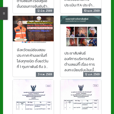
ตำบลแม่กิ๊ เรื่องคู่มือ
ประเมิน ITA ประจำ
ขั้นตอนการยืนยันร้าน
ปีงบประมาณ พ.ศ.
12 มิ.ย. 2569
10 เม.ย. 2569
ค้าใหม่ (สำหรับเจ้า
2569
หน้าที่) และระยะเวลา
ใช้จ่าย 4 เดือน ตั้งแต่
เดือน 1 มิถุนายน -30
กันยายน 2569
จังหวัดแม่ฮ่องสอน
ประชาสัมพันธ์
ประกาศ ห้ามเผาในที่
องค์การบริหารส่วน
โล่งทุกชนิด ตั้งแต่วัน
ตำบลแม่กิ๊ เรื่อง การ
ที่ 1 กุมภาพันธ์ ถึง 30
ลงทะเบียนรับเงินเบี้ย
เมษายน 2569 "
3 ก.พ. 2569
12 ม.ค. 2569
ยังชีพผู้สูงอายุ ประจำ
แม่ฮ่องสอน ไร้ฝุ่นควัน
ปีงบประมาณ 2570
"