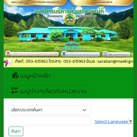
าม : โทรศัพท์ : 053-615962 โทรสาร : 053-615963 อีเมล : saraban@maeki.go.th 
เมนูหน้าหลัก
เมนูต่างๆเกี่ยวกับหน่วยงาน
Select Language
▼
ค้นหา