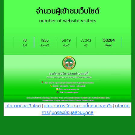
จำนวนผู้เข้าชมเว็บไซต์
number of website visitors
78
1956
5849
73043
150284
วันนี้
สัปดาห์นี้
เดือนนี้
ปีนี้
ทั้งหมด
นโยบายของเว็บไซต์
|
นโยบายการรักษาความมั่นคงปลอดภัย
|
นโยบาย
การคุ้มครองข้อมูลส่วนบุุคคล